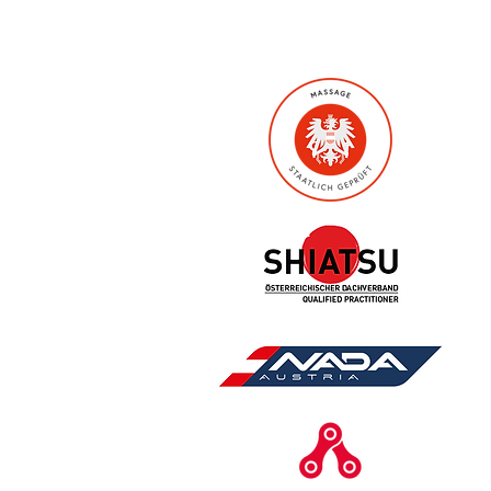
NQR6
raße)
ale Anti-Doping Agentur
ner)
aumgartner)