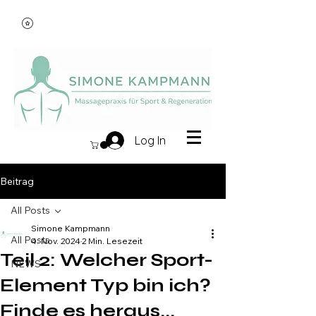
Log In
Beitrag
All Posts
Simone Kampmann
All Posts
4. Nov. 2024
2 Min. Lesezeit
Teil 2: Welcher Sport-
NEWS
Element Typ bin ich?
Finde es heraus...