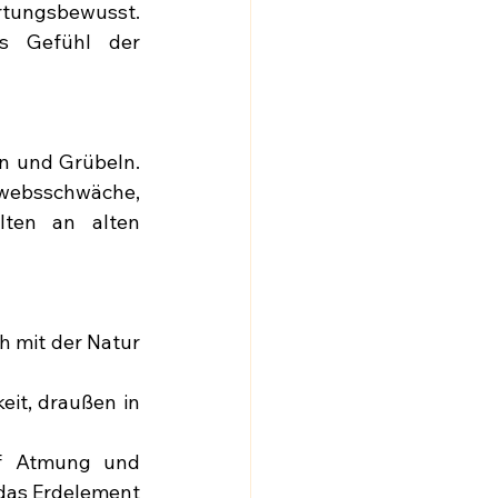
rtungsbewusst. 
s Gefühl der 
n und Grübeln. 
ewebsschwäche, 
lten an alten 
h mit der Natur 
it, draußen in 
f Atmung und 
das Erdelement 