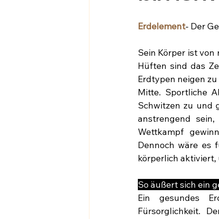
Erdelement
- Der Ge
Sein Körper ist von 
Hüften sind das Ze
Erdtypen neigen zu 
Mitte. Sportliche 
Schwitzen zu und g
anstrengend sein,
Wettkampf gewinn
Dennoch wäre es fü
körperlich aktiviert
So äußert sich ein 
Ein gesundes Erd
Fürsorglichkeit. 