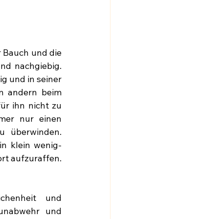
r Bauch und die 
nd nachgiebig. 
 und in seiner 
en andern beim 
r ihn nicht zu 
mer nur einen 
 überwinden. 
n klein wenig- 
ort aufzuraffen.
chenheit und 
unabwehr und 