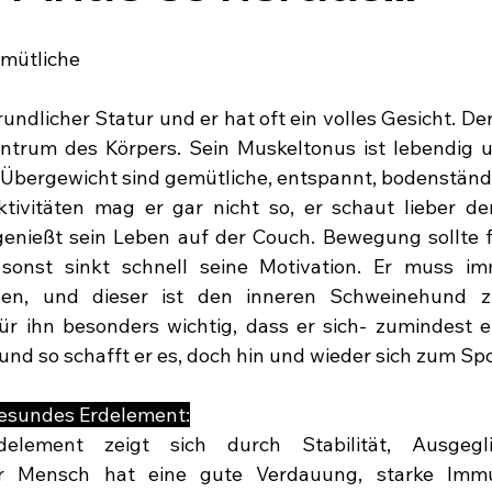
mütliche 
rundlicher Statur und er hat oft ein volles Gesicht. De
ntrum des Körpers. Sein Muskeltonus ist lebendig u
Übergewicht sind gemütliche, entspannt, bodenständig
Aktivitäten mag er gar nicht so, er schaut lieber d
enießt sein Leben auf der Couch. Bewegung sollte fü
 sonst sinkt schnell seine Motivation. Er muss im
en, und dieser ist den inneren Schweinehund zu
r ihn besonders wichtig, dass er sich- zumindest ei
, und so schafft er es, doch hin und wieder sich zum Sp
gesundes Erdelement:
element zeigt sich durch Stabilität, Ausgegli
Der Mensch hat eine gute Verdauung, starke Imm